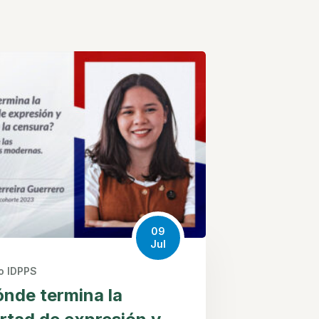
09
Jul
fo IDPPS
nde termina la