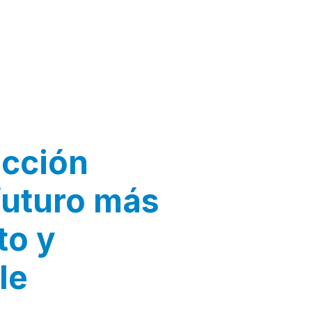
acción
futuro más
sto y
le