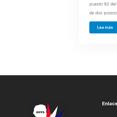
puesto 82 del
de dos posici
Lea más
Enlac