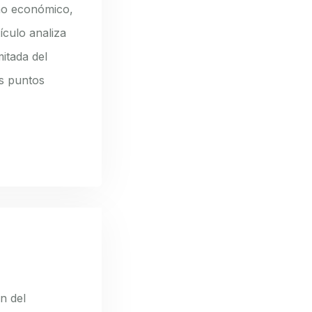
ño económico,
ículo analiza
itada del
s puntos
n del