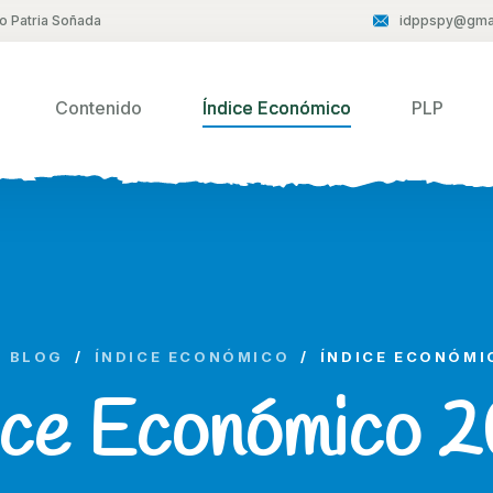
to Patria Soñada
idppspy@gma
Contenido
Índice Económico
PLP
BLOG
/
ÍNDICE ECONÓMICO
/
ÍNDICE ECONÓMI
ice Económico 