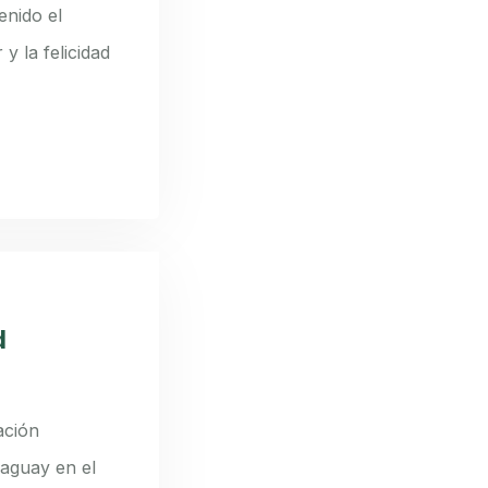
enido el
y la felicidad
d
ación
raguay en el