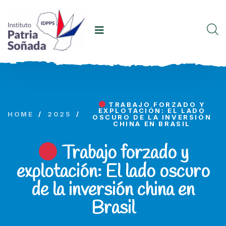
TRABAJO FORZADO Y
EXPLOTACIÓN: EL LADO
HOME
/
2025
/
OSCURO DE LA INVERSIÓN
CHINA EN BRASIL
Trabajo forzado y
explotación: El lado oscuro
de la inversión china en
Brasil