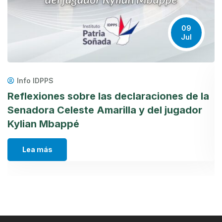
09
Jul
Info IDPPS
Reflexiones sobre las declaraciones de la
¿
Senadora Celeste Amarilla y del jugador
c
Kylian Mbappé
d
Lea más