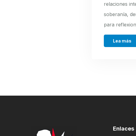
relaciones in
soberanía, de
para reflexio
Lea más
Enlaces