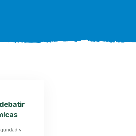
debatir
micas
eguridad y