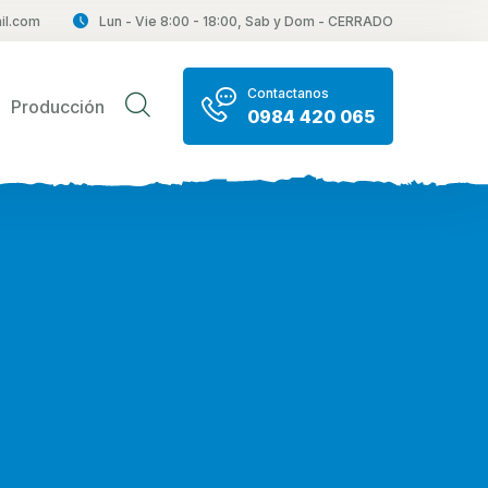
il.com
Lun - Vie 8:00 - 18:00, Sab y Dom - CERRADO
Contactanos
Producción
0984 420 065