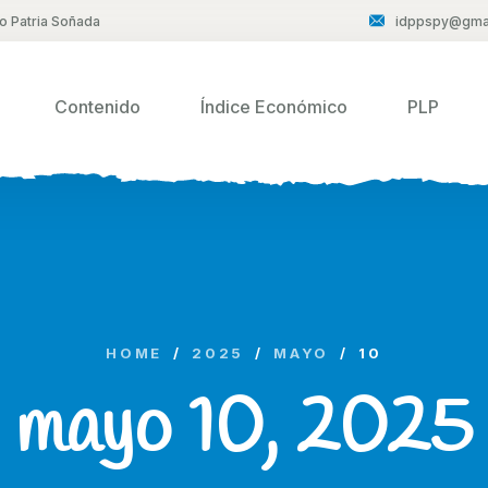
to Patria Soñada
idppspy@gma
Contenido
Índice Económico
PLP
HOME
/
2025
/
MAYO
/
10
mayo 10, 2025