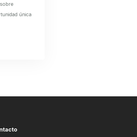
 sobre
rtunidad única
ntacto