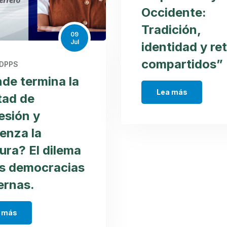
Occidente:
Tradición,
09
Jul
identidad y re
compartidos”
IDPPS
de termina la
Lea más
tad de
esión y
enza la
ura? El dilema
as democracias
rnas.
 más