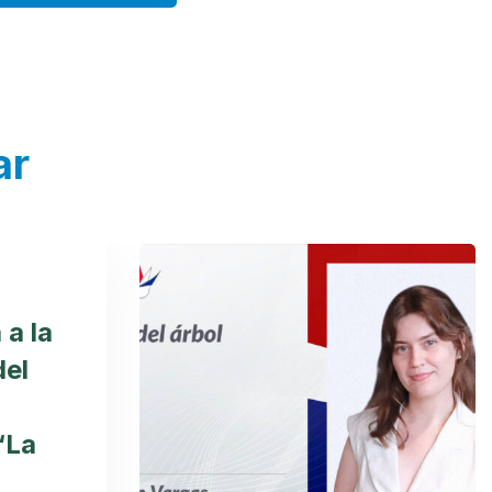
ar
 a la
del
“La