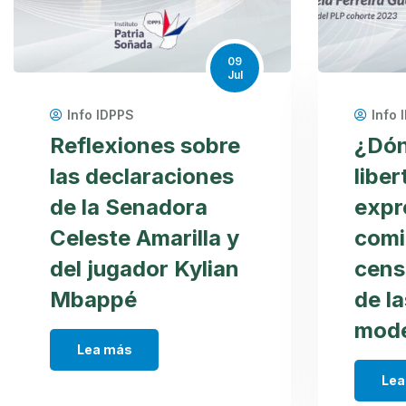
09
Jul
Info IDPPS
Info 
Reflexiones sobre
¿Dón
las declaraciones
liber
de la Senadora
expr
Celeste Amarilla y
comi
del jugador Kylian
cens
Mbappé
de l
mode
Lea más
Lea