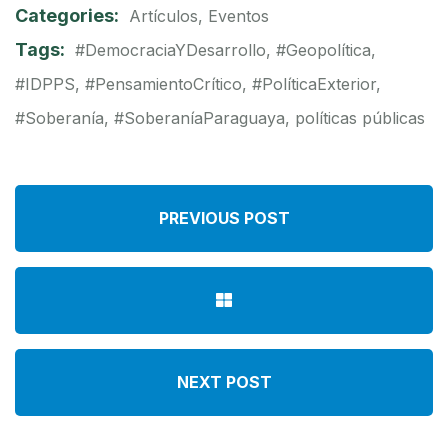
Categories:
Artículos
,
Eventos
Tags:
#DemocraciaYDesarrollo
,
#Geopolítica
,
#IDPPS
,
#PensamientoCrítico
,
#PolíticaExterior
,
#Soberanía
,
#SoberaníaParaguaya
,
políticas públicas
PREVIOUS POST
NEXT POST