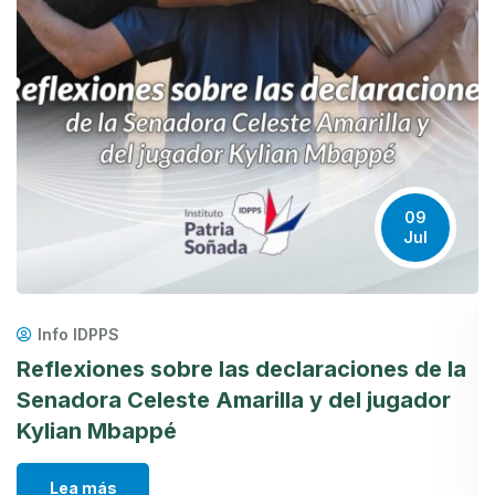
09
Jul
Info IDPPS
Reflexiones sobre las declaraciones de la
¿
Senadora Celeste Amarilla y del jugador
c
Kylian Mbappé
d
Lea más