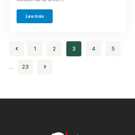
Lea más
1
2
3
4
5
23
…